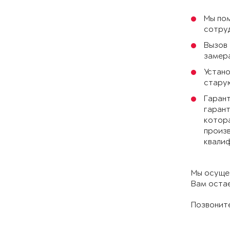
Мы по
сотруд
Вызов 
замера
Устано
старую
Гарант
гарант
котора
произв
квали
Мы осущес
Вам остае
Позвоните