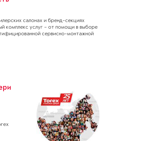
лерских салонах и бренд-секциях
ый комплекс услуг – от помощи в выборе
ертифицированной сервисно-монтажной
ери
о
orex