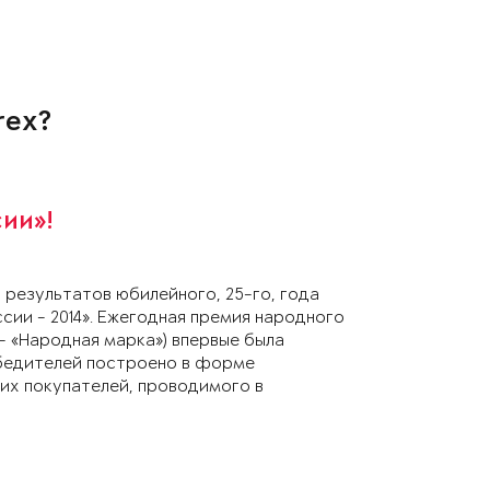
rex?
сии»!
 результатов юбилейного, 25-го, года
сии - 2014». Ежегодная премия народного
 - «Народная марка») впервые была
обедителей построено в форме
их покупателей, проводимого в