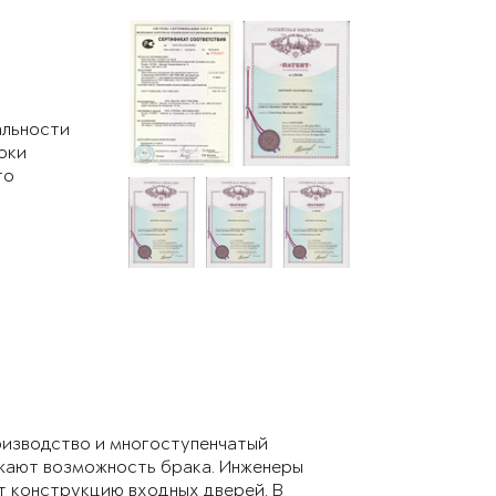
альности
оки
го
изводство и многоступенчатый
жают возможность брака. Инженеры
 конструкцию входных дверей. В