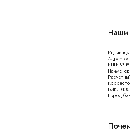
Наши
Индивиду
Адрес юри
ИНН: 6311
Наименов
Расчетный
Корреспон
БИК: 0436
Город бан
Почем