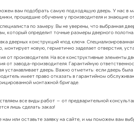
можем вам подобрать самую подходящую дверь. У нас в 
ники, прошедшие обучение у производителя и знающие от
специалиста по замеру. Вы не уверены, что выбранная д
м, который определит точные размеры дверного полотна
вка дверных конструкций «под ключ». Специализированна
, монтирует новую, герметично заделает отверстия, уст
ия от производителя. На все конструктивные элементы д
ия от завода-производителя. Гарантийную ответственнос
я устанавливает дверь. Важно отметить: если дверь была
одитель имеет право отказать в гарантийном обслуживан
фицированной монтажной бригаде.
твляем все виды работ — от предварительной консультац
тся лишь сделать заказ!
 нам или оставьте заявку на сайте, и мы поможем вам вы