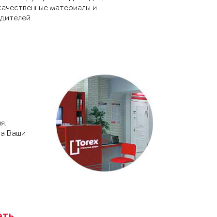
качественные материалы и
дителей.
я.
на Ваши
еть