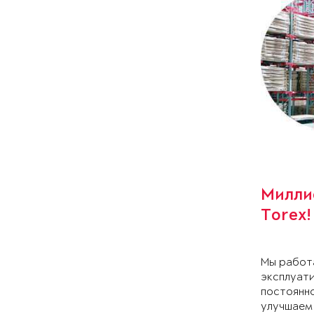
Милли
Torex!
Мы работа
эксплуати
постоянно
улучшаем