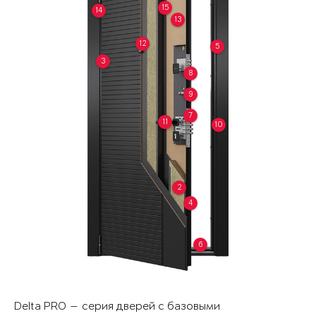
15
14
13
12
5
3
8
9
7
11
10
2
4
6
Delta PRO — серия дверей с базовыми