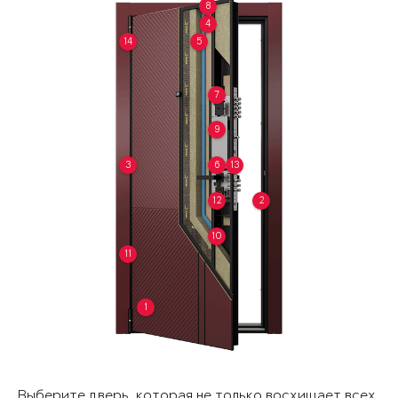
8
4
14
5
7
9
3
6
13
12
2
10
11
1
Выберите дверь, которая не только восхищает всех