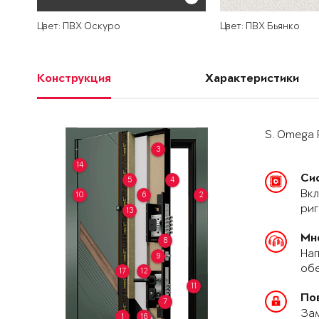
Цвет: ПВХ Оскуро
Цвет: ПВХ Бьянко
Конструкция
Характеристики
S. Omega 
3
14
Си
5
4
Вкл
10
6
2
риг
13
Мн
8
Нап
9
обе
17
12
11
По
7
За
1
16