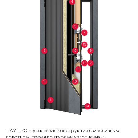
4
5
7
13
3
6
9
12
2
8
11
10
1
14
ТАУ ПРО – усиленная конструкция с массивным
полотном, тремя контурами уплотнения и