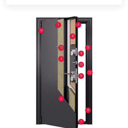
1
4
14
8
13
5
9
3
10
12
11
2
6
7