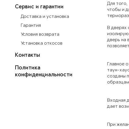
Для того,
Сервис и гарантии
чтобы и д
термораз
Доставка и установка
Гарантия
В дверях 
изолирую
Условия возврата
дверь на 
Установка откосов
позволяет
Контакты
Главное о
Политика
таун-хаус
конфиденциальности
созданы п
образцами
Входная д
дает возм
При желан