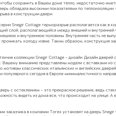
 чтобы сохранить в Вашем доме тепло, недостаточно имет
верь обладала высокими показателями по теплоизоляции. 
рыва в конструкции двери.
серии Snegir Cottage терморазрыв располагается как в ко
щий слой, располагающийся между внешней и внутренней 
внешнюю и внутреннюю половины. Внутренняя часть не выпу
 проникать холоду извне. Таким образом, конструкция з
тличие коллекции Snegir Cottage – дизайн. Дизайн дверей
. Вашему вниманию представлены модели с вставками из с
о мотивам классических итальянских и английских дверей
 популярного сегодня в Европе минималистичного направ
верь с остеклением – это прекрасное решение, ведь стек
ожность видеть из дома все, что происходит на улице. А 
ии заказчика в компании Torex установят на дверь Snegir 