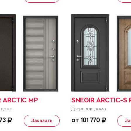
R ARCTIC MP
SNEGIR ARCTIC-S 
 дома
Дверь для дома
573
от 101 770
Заказать
За