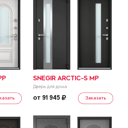
PP
SNEGIR ARCTIC-S MP
Дверь для дома
от 91 945
казать
Заказать