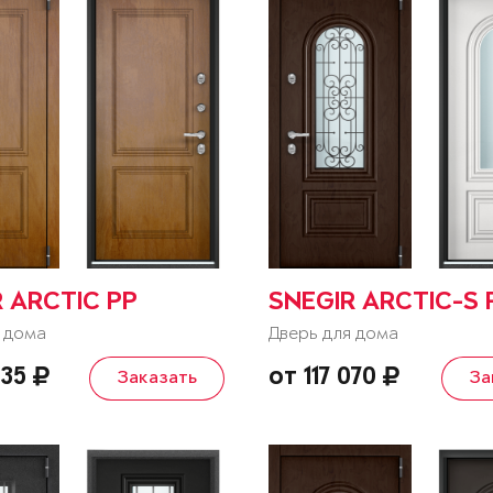
 ARCTIC PP
SNEGIR ARCTIC-S 
 дома
Дверь для дома
235
от 117 070
Заказать
За