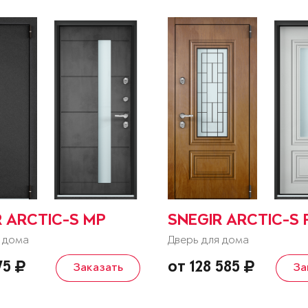
R ARCTIC-S MP
SNEGIR ARCTIC-S 
 дома
Дверь для дома
375
от 128 585
Заказать
За