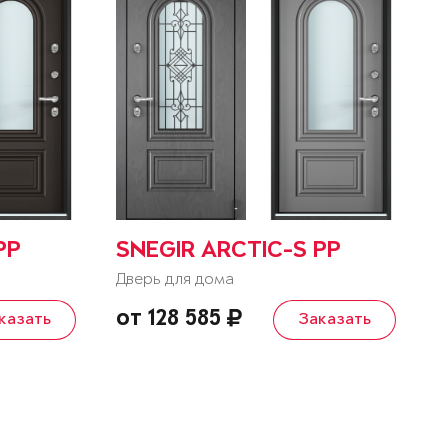
PP
SNEGIR ARCTIC-S PP
Дверь для дома
от 128 585
казать
Заказать