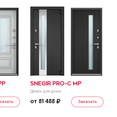
PP
SNEGIR PRO-C MP
Дверь для дома
от 81 488
казать
Заказать