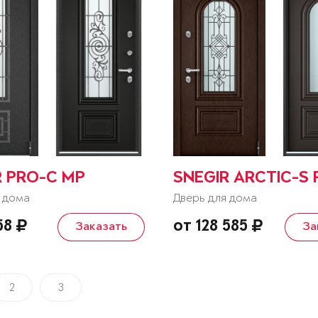
R PRO-C MP
SNEGIR ARCTIC-S 
 дома
Дверь для дома
158
от 128 585
Заказать
За
2
3