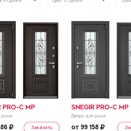
к отделки
Цвет отделки
Зам
R PRO-C MP
SNEGIR PRO-C MP
 дома
Дверь для дома
586
от 99 158
Заказать
За