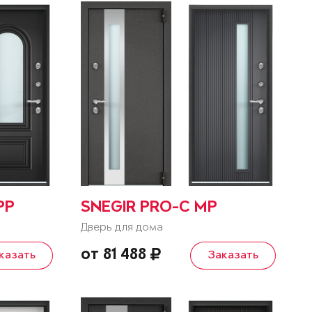
PP
SNEGIR PRO-C MP
Дверь для дома
от 81 488
казать
Заказать