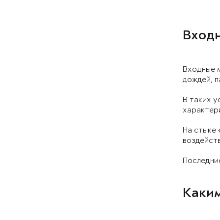
Входн
Входные 
дождей, п
В таких у
характер
На стыке
воздейств
Последние
Каким